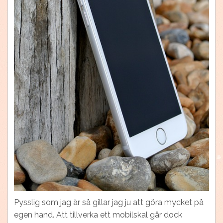
Pysslig som jag är så gillar jag ju att göra mycket på
egen hand. Att tillverka ett mobilskal går dock