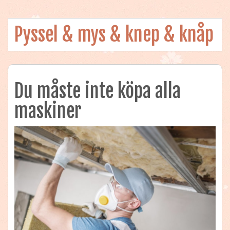
Pyssel & mys & knep & knåp
Du måste inte köpa alla
maskiner