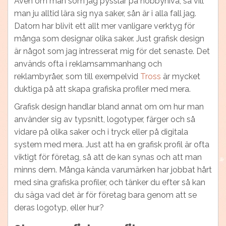
Även om man som jag pysslar på hobbynivå, så vill
man ju alltid lära sig nya saker, sån är i alla fall jag.
Datorn har blivit ett allt mer vanligare verktyg för
många som designar olika saker. Just grafisk design
är något som jag intresserat mig för det senaste. Det
används ofta i reklamsammanhang och
reklambyråer, som till exempelvid
Tross
är mycket
duktiga på att skapa grafiska profiler med mera.
Grafisk design handlar bland annat om om hur man
använder sig av typsnitt, logotyper, färger och så
vidare på olika saker och i tryck eller på digitala
system med mera. Just att ha en grafisk profil är ofta
viktigt för företag, så att de kan synas och att man
minns dem. Många kända varumärken har jobbat hårt
med sina grafiska profiler, och tänker du efter så kan
du säga vad det är för företag bara genom att se
deras logotyp, eller hur?