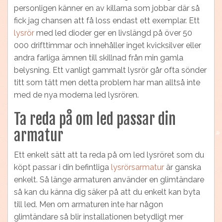
personligen känner en av killarna som jobbar där så
fick jag chansen att få loss endast ett exemplar. Ett
lysrör
med led dioder ger en livslängd på över 50
000 drifttimmar och innehåller inget kvicksilver eller
andra farliga ämnen till skillnad från min gamla
belysning. Ett vanligt gammalt lysrör går ofta sönder
titt som tätt men detta problem har man alltså inte
med de nya moderna led lysrören.
Ta reda på om led passar din
armatur
Ett enkelt sätt att ta reda på om led lysröret som du
köpt passar i din befintliga
lysrörsarmatur
är ganska
enkelt. Så länge armaturen använder en glimtändare
så kan du känna dig säker på att du enkelt kan byta
till led. Men om armaturen inte har någon
glimtändare så blir installationen betydligt mer