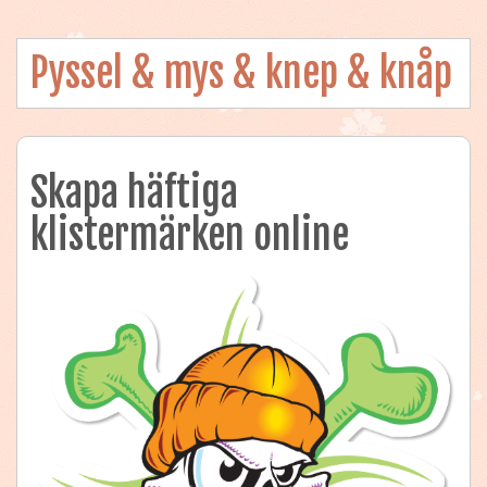
Pyssel & mys & knep & knåp
Skapa häftiga
klistermärken online