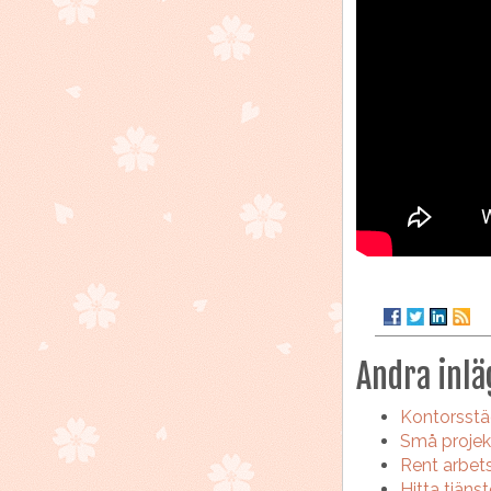
Andra inlä
Kontorsstäd
Små projek
Rent arbets
Hitta tjänst