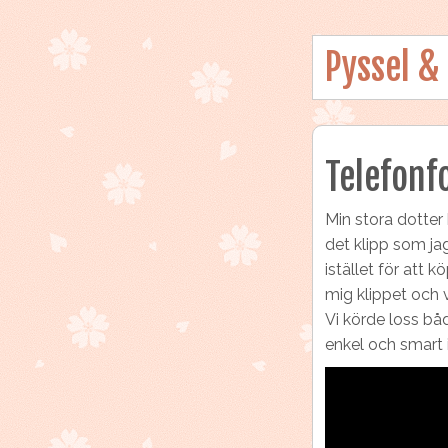
Pyssel &
Telefonf
Min stora dotte
det klipp som jag
istället för att 
mig klippet och v
Vi körde loss båd
enkel och smart 