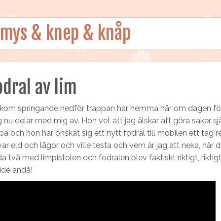
 mys & knep & knåp
odral av lim
r kom springande nedför trappan här hemma här om dagen för
 nu delar med mig av. Hon vet att jag älskar att göra saker sj
köpa och hon har önskat sig ett nytt fodral till mobilen ett tag
ar eld och lågor och ville testa och vem är jag att neka, när d
a två med limpistolen och fodralen blev faktiskt riktigt, riktig
idé ändå!